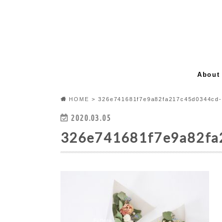
About
HOME
326e741681f7e9a82fa217c45d0344cd-
2020.03.05
326e741681f7e9a82fa