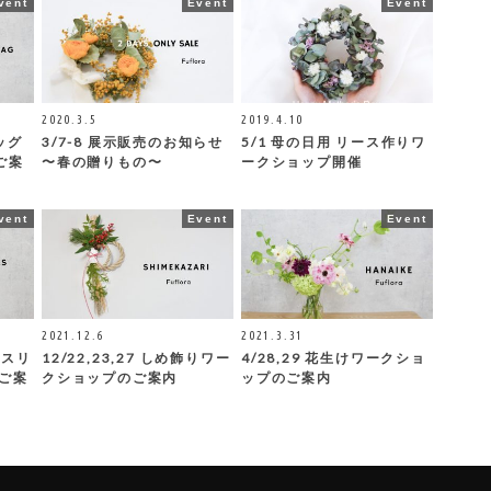
vent
Event
Event
2020.3.5
2019.4.10
ッグ
3/7-8 展示販売のお知らせ
5/1 母の日用 リース作りワ
ご案
〜春の贈りもの〜
ークショップ開催
vent
Event
Event
2021.12.6
2021.3.31
マスリ
12/22,23,27 しめ飾りワー
4/28,29 花生けワークショ
ご案
クショップのご案内
ップのご案内